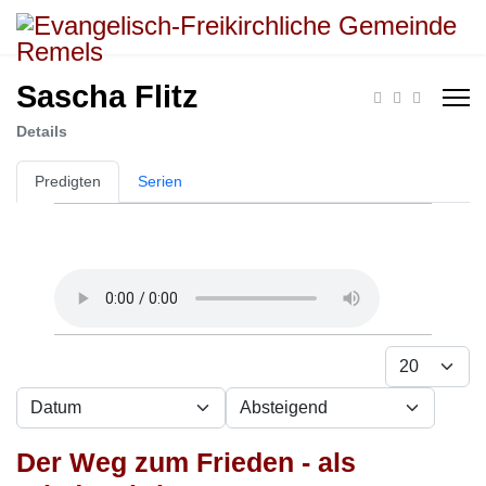
Sascha Flitz
Details
Predigten
Serien
Anzeige #
- Sortierung wählen -
- Richtung wählen -
Der Weg zum Frieden - als