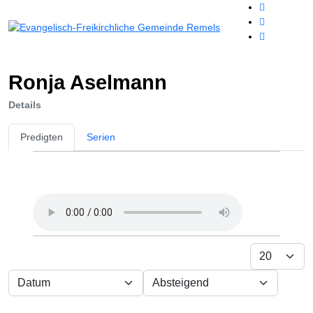
Ronja Aselmann
Details
Predigten
Serien
Anzeige #
- Sortierung wählen -
- Richtung wählen -