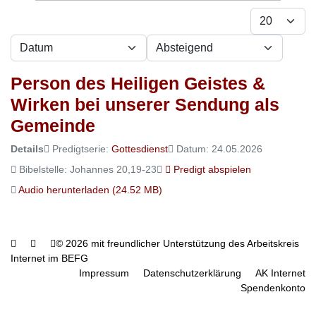
Anzeige #
- Sortierung wählen -
- Richtung wählen -
Person des Heiligen Geistes &
Wirken bei unserer Sendung als
Gemeinde
Details
Predigtserie:
Gottesdienst
Datum: 24.05.2026
Bibelstelle: Johannes 20,19-23
Predigt abspielen
Audio herunterladen (
24.52 MB
)
© 2026 mit freundlicher Unterstützung des Arbeitskreis
Internet im BEFG
Impressum
Datenschutzerklärung
AK Internet
Spendenkonto