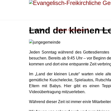
Land der kleinen L
Aktuelles
Unsere Gemeinde
Termine
Jeden Sonntag während des Gottesdienstes s
besuchen.
Bereits ab 9:45 Uhr – vor Beginn 
kommen und dort eine entspannte Zeit verbrin
Im „Land der kleinen Leute“ warten viele al
gemütliche Kuschelecke, Spielautos, Rutschf
Eltern mit Babys. Hier gibt es einen Tepp
Videoübertragung mitzuerleben.
Während dieser Zeit ist immer ein/e Mitarbeite