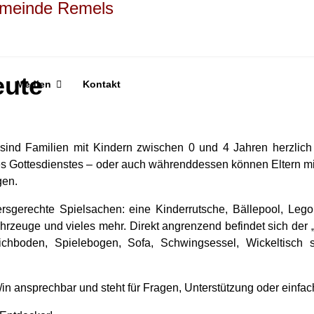
eute
Medien
Kontakt
ind Familien mit Kindern zwischen 0 und 4 Jahren herzlich 
des Gottesdienstes – oder auch währenddessen können Eltern m
gen.
tersgerechte Spielsachen: eine Kinderrutsche, Bällepool, Leg
ahrzeuge und vieles mehr.
Direkt angrenzend befindet sich der „
ichboden, Spielebogen, Sofa, Schwingsessel, Wickeltisch s
r/in ansprechbar und steht für Fragen, Unterstützung oder einfac