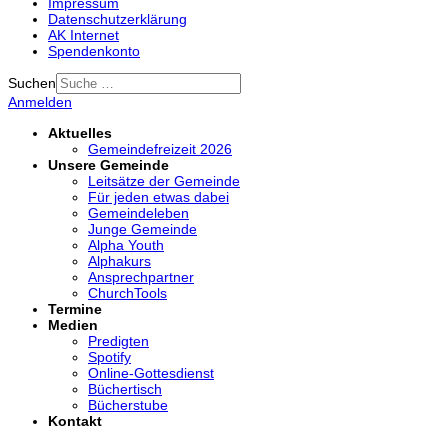
Impressum
Datenschutzerklärung
AK Internet
Spendenkonto
Suchen
Anmelden
Aktuelles
Gemeindefreizeit 2026
Unsere Gemeinde
Leitsätze der Gemeinde
Für jeden etwas dabei
Gemeindeleben
Junge Gemeinde
Alpha Youth
Alphakurs
Ansprechpartner
ChurchTools
Termine
Medien
Predigten
Spotify
Online-Gottesdienst
Büchertisch
Bücherstube
Kontakt